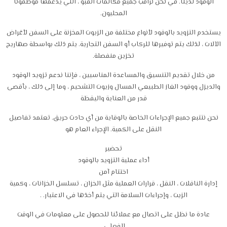
الوقود لدينا. في نحن نراقب جميع مكالمات القبو ، التي يدعمها موظفونا
المحليون.
يستخدم التزويد بالوقود لأنواع مختلفة من الزيوت المخزنة على السفن لأغراض
الآلات ، لذلك يتم توفيرها للركاب أو السفن التجارية. يتم ذلك بواسطة صهاريج
تخزين منفصلة.
من خلال تقديم التنسيق والمساعدة المناسبين ، فإننا ندعم تزويد الوقود
والديزل ووقود الغاز الطبيعي المسال وزيوت التشحيم ، وما إلى ذلك ، بأقصى
قدر من العناية واليقظة
نحن نتتبع جميع الإجراءات الخاصة بالوقاية من أي حادث حريق. تعتمد تفاصيل
النقل على الكمية. الإجراء العام هو
تحضير
أداء عملية التزويد بالوقود
اختتام آمن
إدارة الناقلات ، النقل ، قرارات العملية مثل الخزان ، تسلسل الخزانات ، وكمية
الزيت ، وإجراءات السلامة التي يتم أخذها في الاعتبار. .
عادة ما نظل على اتصال مع عملائنا للحصول على معلومات في الوقت
الفعلي.