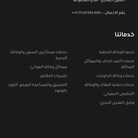
حسين البكاري -مدير المجموعة
رقم الاتصال:- 971581981400+
خدماتنا
خدمة الوكالة الخطية
خدمات مستأجري السفن والوكالة
البحرية
خدمات الصب الجاف والسوائل
السائلة
مسائل وكالة الموانئ
خدمات وكالة الحاويات
تغييرات الطاقم
خدمات حماية الملاك والوكالة
التنسيق والمساعدة المرجع. التزود
بالوقود
التخليص الجمركي
وكيل الشحن البحري