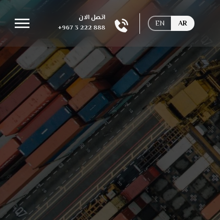
اتصل الان
EN
AR
+967 3 222 888