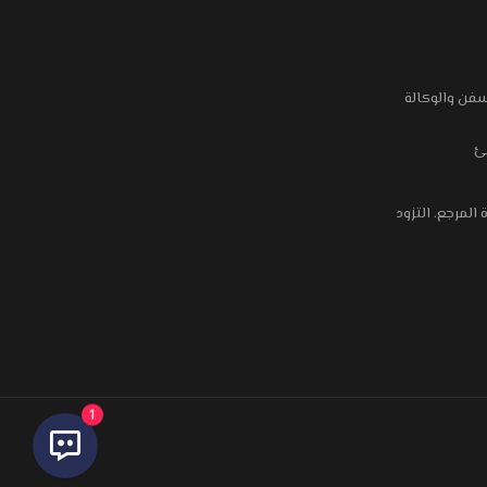
فن والوكالة
ئ
المرجع. التزود
1