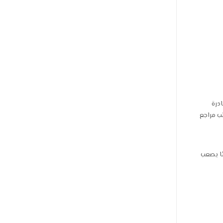
درة
ب مراجع
ئا يصعب