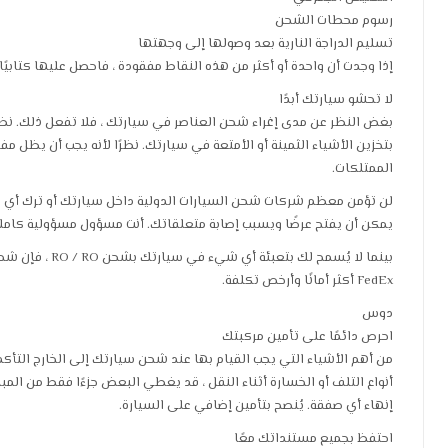
رسوم محطات الشحن
تسليم الدراجة النارية بعد وصولها إلى وجهتها
إذا وجدت أن واحدة أو أكثر من هذه النقاط مفقودة ، فاحصل عليها كتابيًا.
لا تحشو سيارتك أبدًا
بغض النظر عن مدى إغراء شحن العناصر في سيارتك ، فلا تفعل ذلك. نظرًا 
بتخزين الأشياء الثمينة أو الأمتعة في سيارتك. نظرًا لأنه يجب أن يظل م
الممتلكات.
لن تؤمن معظم شركات شحن السيارات الدولية داخل سيارتك أو ترك أي ب
يمكن أن يفتح عرضًا ويسبب إصابة متعلقاتك. أنت مسؤول مسؤولية كاملة 
بينما لا يُسمح
FedEx أكثر أمانًا وأرخص تكلفة.
دوس
احرص دائمًا على تأمين مركبتك
من أهم الأشياء التي يجب القيام بها عند شحن سيارتك إلى الخارج التأ
أنواع التلف أو الخسارة أثناء النقل ، قد يغطي البعض جزءًا فقط من الم
إنهاء أي صفقة. يُنصح بتأمين إضافي على السيارة.
احتفظ بجميع مستنداتك معًا