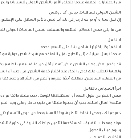
من الاعتبارات المهمة عندما يتعلق الأمر بالشحن الدولي للسيارات والدراج
الشحن الدولي للمركبات: دوس أند دونتس
إن نقل سيارة أو دراجة نارية إلى بلد آخر ليس بالأمر السهل على الإطلاق.
في ما يلي بعض النصائح المهمة والمتعلقة بشحن المركبات الدولي لل
لا تفعل
لا تقم أبدًا باختيار الشاحن بناءً على السعر وحده
عندما ترسل سيارتك إلى الخارج ، فإن التعاقد مع شركة شحن دولية هو 
قد يقدم بعض وكلاء الشحن عرض أسعار أقل من منافسيهم ، لكنهم يفرضو
ولكنها تتطلب منك توخي الحذر عند اختيار خدمة الشحن. في حين أن السعر
من العملاء السابقين. يمكنك أيضًا معرفة رأيهم في الشركة وخدماتها من خلال
اقرأ الاقتباس بالكامل
بغض النظر عن طول المدة أو استهلاكها للوقت ، يجب عليك دائمًا قراء
فهمه؟ اسال اسئلة. يجب أن يجيبوا عليها عن طيب خاطر وعلى وجه السرعة
كمرجع لك ، بعض النقاط الأكثر شيوعًا المستبعدة من عرض الأسعار هي:
مواد ومعدات التغليف المستخدمة لتأمين دراجتك النارية في حاوية الشح
رسوم ميناء الوصول
التخليص الجمركي