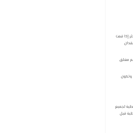
ر إذا قمت
فقدان
سم مغلق
 جدًا وتكون
طية لجميع
طية قبل