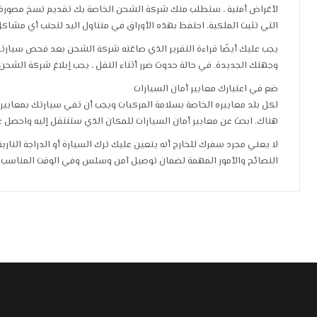
لأغراض أمنية ، ستطلب منك شركة الشحن الخاصة بك تقديم نسخ مصورة
التي تثبت الملكية. احتفظ بهذه الأوراق في متناول اليد لتجنب أي مشاكل أ
يجب عليك أيضًا قراءة التقرير الذي صاغته شركة الشحن بعد فحص سيار
وجهتك الجديدة. في حالة حدوث ضرر أثناء النقل ، يجب إبلاغ شركة الشحن 
ضع في اعتبارك معايير أمان السيارات
لكل بلد معاييره الخاصة بسلامة المركبات ويجب أن تفي سيارتك بمعايير مع
هناك. ابحث عن معايير أمان السيارات للمكان الذي ستنتقل إليه واحصل ع
لا يعني مجرد سفرك للخارج أنه يتعين عليك ترك السيارة أو الدراجة الناري
النصائح والأمور المهمة لضمان توصيل آمن وسلس وفي الوقت المناسب 