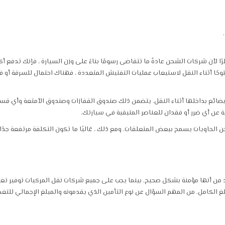
لأن شركات الشحن عادةً ما تتقاضى رسومًا بناءً على وزن السيارة ، فإنك تدفع أكث
فتوحًا أثناء النقل لاستيعاب عمليات التفتيش المتعددة ، فهناك احتمال للسرقة أو 
ضائع بداخلها أثناء النقل. يتضمن ذلك صندوق القفازات وصندوق الأمتعة وأي ق
عن أي ضرر أو فقدان للعناصر المتبقية في سيارتك.
 لك بتعبئة أي شيء في سيارتك بشحن RO / RO ، فإن شحن الحاويات يسمح ببعض المتعلقات. ومع ذلك ، غالبًا ما تكون التكلفة مرتفعة
كد من أنها مؤمنة بشكل صحيح. بينما يجب على جميع شركات نقل المركبات توفير تغ
بلغ الكامل. من المهم السؤال عن نوع التأمين الذي يقدمونه والمبلغ الإجمالي للتغ